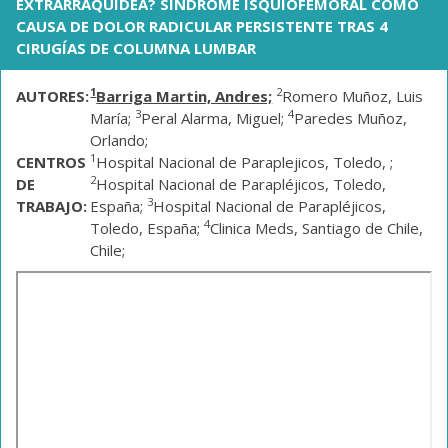
EXTRARRAQUÍDEA? SÍNDROME ISQUIOFEMORAL COMO
CAUSA DE DOLOR RADICULAR PERSISTENTE TRAS 4
CIRUGÍAS DE COLUMNA LUMBAR
1
2
AUTORES:
Barriga Martin, Andres;
Romero Muñoz, Luis
3
4
María;
Peral Alarma, Miguel;
Paredes Muñoz,
Orlando;
1
CENTROS
Hospital Nacional de Paraplejicos, Toledo, ;
2
DE
Hospital Nacional de Parapléjicos, Toledo,
3
TRABAJO:
España;
Hospital Nacional de Parapléjicos,
4
Toledo, España;
Clinica Meds, Santiago de Chile,
Chile;